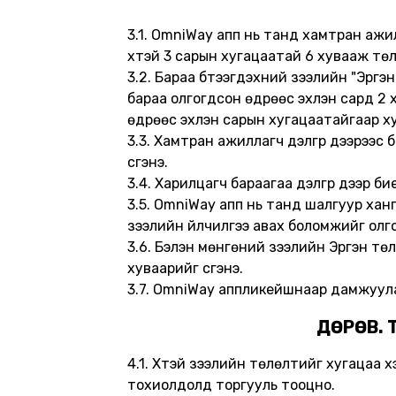
3.1. OmniWay апп нь танд хамтран ажилл
хүүтэй 3 сарын хугацаатай 6 хувааж тө
3.2. Бараа бүтээгдэхүүний зээлийн "Эр
бараа олгогдсон өдрөөс эхлэн сард 2 х
өдрөөс эхлэн сарын хугацаатайгаар хув
3.3. Хамтран ажиллагч дэлгүүр дээрээ
үүсгэнэ.
3.4. Харилцагч бараагаа дэлгүүр дээр 
3.5. OmniWay апп нь танд шалгуур хан
зээлийн үйлчилгээ авах боломжийг олг
3.6. Бэлэн мөнгөний зээлийн Эргэн төл
хуваарийг үүсгэнэ.
3.7. OmniWay аппликейшнаар дамжуулан
ДӨРӨВ.
4.1. Хүүтэй зээлийн төлөлтийг хугацаа хэ
тохиолдолд торгууль тооцно.