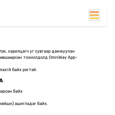
үлэх, харилцагч уг сувгаар дамжуулан
ж зөвшөөрсөн тохиолдолд OmniWay App-
хгүй байх үүрэгтэй.
А
шөөрсөн байх
икейшн) ашигладаг байх.