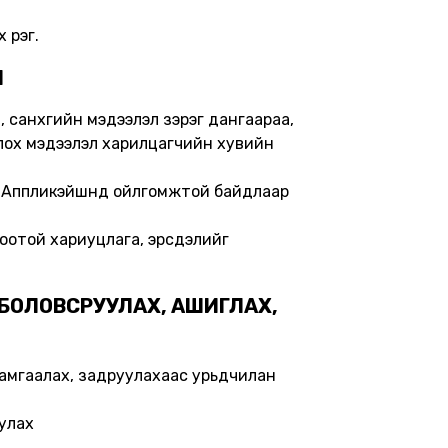
үрэг.
Л
, санхүүгийн мэдээлэл зэрэг дангаараа,
олох мэдээлэл харилцагчийн хувийн
йг Аппликэйшнд ойлгомжтой байдлаар
олбоотой хариуцлага, эрсдэлийг
 БОЛОВСРУУЛАХ, АШИГЛАХ,
 хамгаалах, задруулахаас урьдчилан
улах