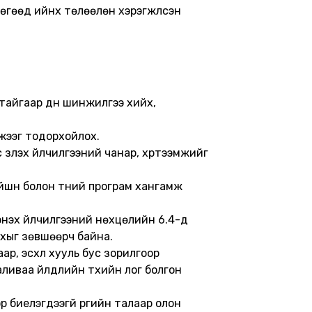
өөд ийнхүү төлөөлөн хэрэгжүүлсэн
жтайгаар дүн шинжилгээ хийх,
мжээг тодорхойлох.
зүүлэх үйлчилгээний чанар, хүртээмжийг
йшн болон түүний програм хангамж
нэхүү үйлчилгээний нөхцөлийн 6.4-д
ахыг зөвшөөрч байна.
ар, эсхүл хууль бус зорилгоор
ваа үйлдлийн түүхийн лог болгон
эр биелэгдээгүй үүргийн талаар олон