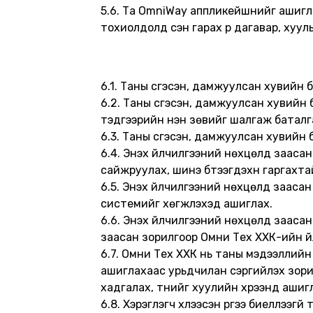
5.6. Та OmniWay аппликейшнийг ашигла
тохиолдолд үүсэн гарах үр дагавар, хуу
6.1. Таны үүсгэсэн, дамжуулсан хувийн б
6.2. Таны үүсгэсэн, дамжуулсан хувий
тэдгээрийн үнэн зөвийг шалгаж батал
6.3. Таны үүсгэсэн, дамжуулсан хувийн
6.4. Энэхүү үйлчилгээний нөхцөлд заас
сайжруулах, шинэ бүтээгдэхүүн гаргах
6.5. Энэхүү үйлчилгээний нөхцөлд заа
системийг хөгжүүлэхэд ашиглах.
6.6. Энэхүү үйлчилгээний нөхцөлд заас
заасан зорилгоор Омни Тех ХХК-ийн үй
6.7. Омни Тех ХХК нь таны мэдээллийн 
ашиглахаас урьдчилан сэргийлэх зорил
хадгалах, түүнийг хуулийн хүрээнд ашиг
6.8. Хэрэглэгч хүлээсэн үүргээ биелүүлэ