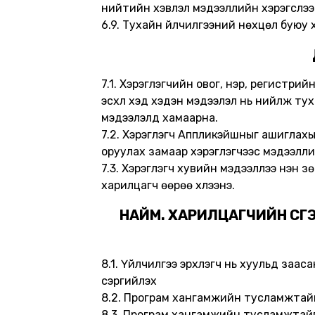
нийтийн хэвлэл мэдээллийн хэрэгслээр
6.9. Тухайн үйлчилгээний нөхцөл буюу 
7.1. Хэрэглэгчийн овог, нэр, регистрий
эсхүл хэд хэдэн мэдээлэл нь нийлж т
мэдээлэлд хамаарна.
7.2. Хэрэглэгч Аппликэйшныг ашиглах
оруулах замаар хэрэглэгчээс мэдээлли
7.3. Хэрэглэгч хувийн мэдээллээ үнэн зө
харилцагч өөрөө хүлээнэ.
НАЙМ. ХАРИЛЦАГЧИЙН ҮҮС
8.1. Үйлчилгээ эрхлэгч нь хуульд заа
сэргийлэх
8.2. Програм хангамжийн тусламжтайг
8.3. Програм хангамжийн тусламжтайга