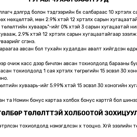
агч дэлгүүрүүд болон тэдгээрийн бүх салбараас 10 хүртэлх 
лөх нөхцөлтэй, мөн 2.9% хүүтэй 12 хүртэлх сарын хугацаат
гэн төлөлтийн хуваарь"-ийг 0% хүүтэй 3 сарын хугацаатай
увааж, 2.9% хүүтэй 12 хүртэлх сарын хугацаатайгаар зээ
аарийг үүсгэнэ.
с бараагаа авсан бол тухайн худалдан авалт хийгдсэн өдр
биеэр очиж касс дээр бичүүлэн авсан тохиолдолд барааны б
гасан тохиолдолд 1 сая хүртэлх төгрөгийн 15 эсвэл 30 х
оно.
өлтийн хуваарь-ийг 5.99% хүүтэй 15 эсвэл 30 хоногийн ху
 та Номин бонус картаа холбох бонус картгүй бол шинээр
 ТӨЛБӨР ТӨЛӨЛТТЭЙ ХОЛБООТОЙ ЗОХИЦУУ
трүүлсэн тохиолдолд нэмэгдүүлсэн хүү тооцно. Хүүгүй зээлийн