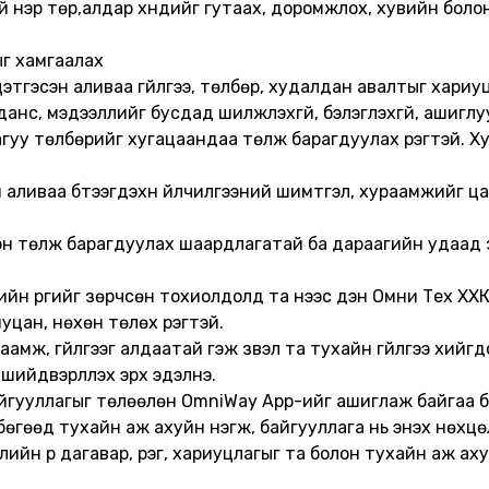
ний нэр төр,алдар хүндийг гутаах, доромжлох, хувийн бол
ыг хамгаалах
цэтгэсэн аливаа гүйлгээ, төлбөр, худалдан авалтыг хариу
 данс, мэдээллийг бусдад шилжүүлэхгүй, бэлэглэхгүй, ашиглу
агуу төлбөрийг хугацаандаа төлж барагдуулах үүрэгтэй. 
ж буй аливаа бүтээгдэхүүн үйлчилгээний шимтгэл, хураамжийг
бүрэн төлж барагдуулах шаардлагатай ба дараагийн удаад 
йн үүргийг зөрчсөн тохиолдолд та үүнээс үүдэн Омни Тех Х
цан, нөхөн төлөх үүрэгтэй.
раамж, гүйлгээг алдаатай гэж үзвэл та тухайн гүйлгээ хи
шийдвэрлүүлэх эрх эдэлнэ.
 байгууллагыг төлөөлөн OmniWay App-ийг ашиглаж байгаа 
бөгөөд тухайн аж ахуйн нэгж, байгууллага нь энэхүү нөхц
йн үр дагавар, үүрэг, хариуцлагыг та болон тухайн аж ахуй