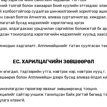
үүний толгой болон хамаарал бүхий хуулийн этгээдээс үзүүлэ
тай холбоотойгоор судалгаа шинжилгээний зорилгоор аши
йн санал болгох үйлчилгээ, аливаа сурталчилгаа, хямдра
агатай бусад мэдээллийг хэрэглэгчид хүргэх
рах, алдагдахаас урьдчилан сэргийлэх боломжтой бүх арга
ардсан тохиолдолд хэрэглэгчийн мэдээллийг хуульд зааса
үг, пинкодын хадгалалт, Аппликейшнийг татан суулгасан т
ЕС. ХАРИЛЦАГЧИЙН ЗӨВШӨӨРӨЛ
 өгөгдөл, тэдгээрийн утга, нэвтрэх нэр, нэвтрэх нууц үг,
вшөөрөх болон Аппликейшн дээрх бусад аливаа үйлдэл хий
шинэчлэгдсэн гэрээгээр явахыг зөвшөөрсөнд тооцно.
нөхцөлийг сайтар уншиж танилцсан байх үүрэгтэй бөгөөд та
лага хүлээхгүй.