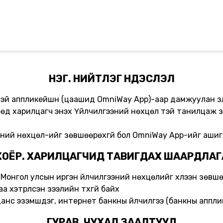
НЭГ. НИЙТЛЭГ ҮНДЭСЛЭЛ
ниВэй аппликейшн (цаашид OmniWay App)-аар дамжуулан үзү
гөөд харилцагч энэхүү Үйлчилгээний нөхцөл тэй танилца
ээний нөхцөл-ийг зөвшөөрөхгүй бол OmniWay App-ийг ашигла
ХОЁР. ХАРИЛЦАГЧИД ТАВИГДАХ ШААРДЛАГ
хий Монгол улсын иргэн үйлчилгээний нөхцөлийг хүлээн зөв
 хэтрүүлсэн зээлийн түүхгүй байх
 данс эзэмшдэг, интернет банкны үйлчилгээ (банкны аппл
ГУРАВ. ЧУХАЛ ЗААЛТУУД