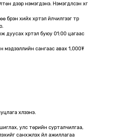
өн дээр нэмэгдэнэ. Нэмэгдүүлсэн хүүг
бүрэн хийх хүртэл үйлчилгээг түр
о.
ж дуусах хүртэл буюу 01:00 цагаас
ийн мэдээллийн сангаас авах 1,000₮
уцлага хүлээнэ.
ашиглах, улс төрийн сурталчилгаа,
лэхийг санхүүжүүлэх үйл ажиллагаа