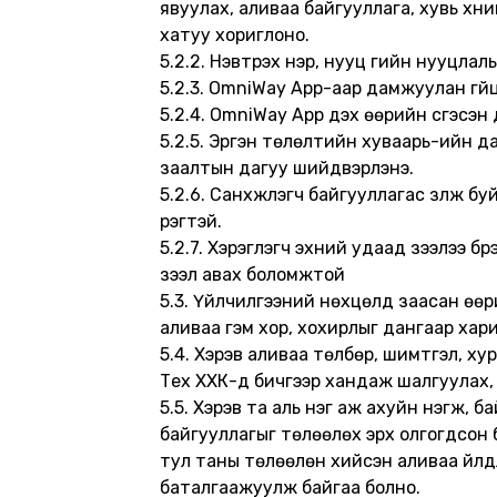
явуулах, аливаа байгууллага, хувь хү
хатуу хориглоно.
5.2.2. Нэвтрэх нэр, нууц үгийн нууцлал
5.2.3. OmniWay App-аар дамжуулан гүй
5.2.4. OmniWay App дэх өөрийн үүсгэсэн
5.2.5. Эргэн төлөлтийн хуваарь-ийн д
заалтын дагуу шийдвэрлэнэ.
5.2.6. Санхүүжүүлэгч байгууллагас үзүүл
үүрэгтэй.
5.2.7. Хэрэглэгч эхний удаад зээлээ 
зээл авах боломжтой
5.3. Үйлчилгээний нөхцөлд заасан өөри
аливаа гэм хор, хохирлыг дангаар хариу
5.4. Хэрэв аливаа төлбөр, шимтгэл, ху
Тех ХХК-д бичгээр хандаж шалгуулах, 
5.5. Хэрэв та аль нэг аж ахуйн нэгж,
байгууллагыг төлөөлөх эрх олгогдсон 
тул таны төлөөлөн хийсэн аливаа үйлдли
баталгаажуулж байгаа болно.