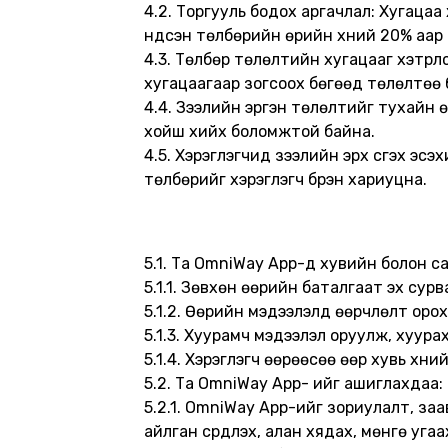
4.2. Торгууль бодох аргачлал: Хугацаа 
үндсэн төлбөрийн өрийн хүүний 20% аар
4.3. Төлбөр төлөлтийн хугацааг хэтрүү
хугацаагаар зогсоох бөгөөд төлөлтөө бү
4.4. Зээлийн эргэн төлөлтийг тухайн 
хойш хийх боломжтой байна.
4.5. Хэрэглэгчид зээлийн эрх үүсгэх э
төлбөрийг хэрэглэгч бүрэн хариуцна.
5.1. Та OmniWay App-д хувийн болон са
5.1.1. Зөвхөн өөрийн баталгаат эх сур
5.1.2. Өөрийн мэдээлэлд өөрчлөлт орох
5.1.3. Хуурамч мэдээлэл оруулж, хуурах,
5.1.4. Хэрэглэгч өөрөөсөө өөр хувь хү
5.2. Та OmniWay App- ийг ашиглахдаа:
5.2.1. OmniWay App-ийг зориулалт, заа
айлган сүрдүүлэх, алан хядах, мөнгө угаах