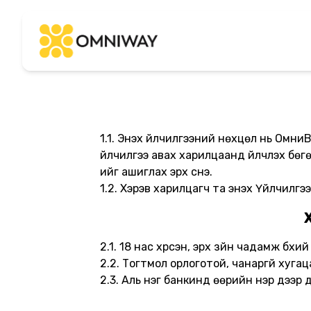
1.1. Энэхүү үйлчилгээний нөхцөл нь Ом
үйлчилгээ авах харилцаанд үйлчлэх бө
ийг ашиглах эрх үүснэ.
1.2. Хэрэв харилцагч та энэхүү Үйлчилг
2.1. 18 нас хүрсэн, эрх зүйн чадамж бү
2.2. Тогтмол орлоготой, чанаргүй хугацаа
2.3. Аль нэг банкинд өөрийн нэр дээр