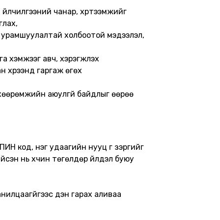
х үйлчилгээний чанар, хүртээмжийг
глах,
л, урамшуулалтай холбоотой мэдээлэл,
 хэмжээг авч, хэрэгжүүлэх
н хүрээнд гаргаж өгөх
өхөөрөмжийн аюулгүй байдлыг өөрөө
 ПИН код, нэг удаагийн нууц үг зэргийг
сэн нь хүчин төгөлдөр үйлдэл буюу
нилцаагүйгээс үүдэн гарах аливаа