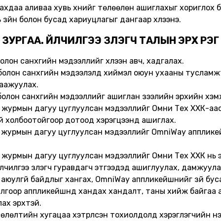
хдаа аливаа хувь хүнийг төлөөлөн ашиглахыг хориглох бөг
ль зүйн болон бусад хариуцлагыг дангаар хүлээнэ.
ЗУРГАА. ҮЙЛЧИЛГЭЭ ҮЗҮҮЛЭГЧ ТАЛЫН ЭРХ ҮҮРЭГ
олон санхүүгийн мэдээллийг хүлээн авч, хадгалах.
н болон санхүүгийн мэдээлэлд хиймэл оюун ухааны туслам
гаажуулах.
 болон санхүүгийн мэдээллийг ашиглан зээлийн эрхийн хэ
ан журмын дагуу цуглуулсан мэдээллийг Омни Тех ХХК-аас ү
тай холбоотойгоор дотоод хэрэгцээнд ашиглах.
сан журмын дагуу цуглуулсан мэдээллийг OmniWay апплике
ан журмын дагуу цуглуулсан мэдээллийг Омни Тех ХХК нь э
лчилгээ үзүүлэгч гуравдагч этгээдэд ашиглуулах, дамжуул
аюулгүй байдлыг хангах, OmniWay аппликейшнийг зүй буса
гоор аппликейшнд хандах хандалт, таны хийж байгаа али
лах эрхтэй.
эгүй төлөлтийн хугацаа хэтрүүлсэн тохиолдолд хэрэглэгчийн н