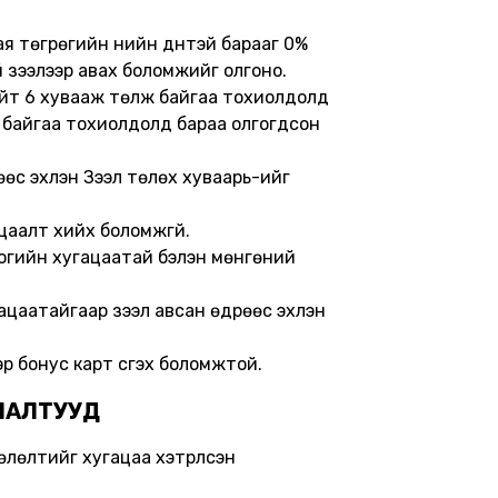
сая төгрөгийн үнийн дүнтэй барааг 0%
ай зээлээр авах боломжийг олгоно.
 нийт 6 хувааж төлж байгаа тохиолдолд
лж байгаа тохиолдолд бараа олгогдсон
өөс эхлэн Зээл төлөх хуваарь-ийг
уцаалт хийх боломжгүй.
оногийн хугацаатай бэлэн мөнгөний
гацаатайгаар зээл авсан өдрөөс эхлэн
 бонус карт үүсгэх боломжтой.
ЛАЛТУУД
 төлөлтийг хугацаа хэтрүүлсэн