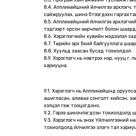
8.4. Аппликейшний үйлчилгээ эрхлэгч, т
сайжруулах, шинэ бүтээгдэхүүн гаргах
8.5. Аппликейшний үйлчилгээ эрхлэгчи
тэдгээрт орсон өөрчлөлт болон шаардл
8.6. Хэрэглэгчийн хувийн мэдээлэл зад
8.7. Төрийн эрх бүхий байгууллага ша
8.8. Хуульд заасан бусад тохиолдол.
8.9. Хэрэглэгч нь нэвтрэх нэр, нууц 
хариуцна.
9.1. Хэрэглэгч нь Аппликейшнд оруулсан
ашигласан, аливаа сонголт хийсэн, зө
хэлцэл гэж тооцогдоно.
9.2. Гэрээ шинэчлэгдсэн тохиолдолд 
9.3. Хэрэглэгч нь энэхүү Үйлчилгээний 
тохиолдолд үйлчилгээ үзүүлэгч тал хариуц