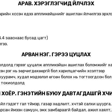
АРАВ. ХЭРЭГЛЭГЧИД ҮЙЛЧЛЭХ
д өөрийн хүссэн үедээ аппликейшнийг ашиглан үйлчилгээ эрхл
4.4 зааснаас бусад цагт)
гээ.
АРВАН НЭГ. ГЭРЭЭ ЦУЦЛАХ
хиолдолд гэрээг цуцалж аппликэйшн ашиглах боломжийг х
сэн үүрэг нь зөрчигдөхөөргүй бол харилцагчийн хүсэлтээр
хуурамч, худал мэдээлэл өгсөн болох нь тогтоогдсон бол ү
д тохиолдолд
 ХОЁР. ГЭНЭТИЙН БУЮУ ДАВТАГДАШГҮЙ ХҮЧИ
зүйл гэдэгт гал түймэр, газар хөдлөлт, хүчтэй салхи шуурга
сан үймээн самуун, эмх замбараагүй байдал, ажил хаялт, 