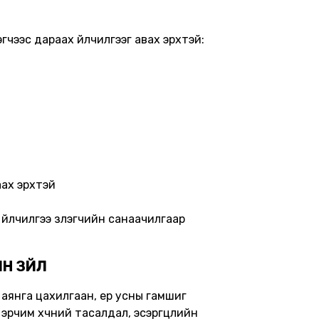
эгчээс дараах үйлчилгээг авах эрхтэй:
аах эрхтэй
йлчилгээ үзүүлэгчийн санаачилгаар
Н ЗҮЙЛ
, аянга цахилгаан, үер усны гамшиг
эрчим хүчний тасалдал, эсэргүүцлийн