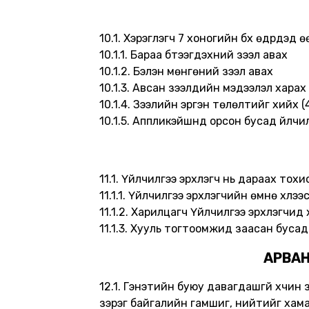
10.1. Хэрэглэгч 7 хоногийн бүх өдрүүдэ
10.1.1. Бараа бүтээгдэхүүний зээл авах
10.1.2. Бэлэн мөнгөний зээл авах
10.1.3. Авсан зээлүүдийн мэдээлэл харах
10.1.4. Зээлийн эргэн төлөлтийг хийх (
10.1.5. Аппликэйшнд орсон бусад үйлчил
11.1. Үйлчилгээ эрхлэгч нь дараах то
11.1.1. Үйлчилгээ эрхлэгчийн өмнө хүлээ
11.1.2. Харилцагч Үйлчилгээ эрхлэгчид 
11.1.3. Хууль тогтоомжид заасан буса
АРВАН
12.1. Гэнэтийн буюу давагдашгүй хүчин 
зэрэг байгалийн гамшиг, нийтийг хамар