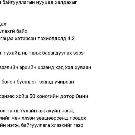
он байгууллагын нууцад халдахыг
цах
улахгүй байх
Хугацаа хэтэрсэн тохиолдолд 4.2
 цаг тухайд нь төлж барагдуулах зэрэг
зээлийн эрхийн хүрээнд хэд хэд хуваан
ХК болон бусад этгээдэд учирсан
йгдсэнээс хойш 30 хоногийн дотор Омни
бол танд тухайн аж ахуйн нэгж,
өлийг мөн хүлээн зөвшөөрсөнд тооцох
н нэгж, байгууллага хүлээхийг үүгээр