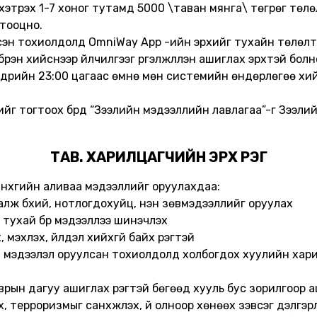
хэтрэх 1-7 хоног тутамд 5000 \таван мянга\ төгрөг төлөлт
 тооцно.
лсэн тохиолдолд OmniWay App -ийн эрхийг тухайн төлөлтөө 
рэн хийснээр үйлчилгээг үргэлжлүүлэн ашиглах эрхтэй болн
өдрийн 23:00 цагаас өмнө мөн системийн өндөрлөгөө хий
сэхийг тогтоох бүрд “Зээлийн мэдээллийн лавлагаа”-г Зээл
ТАВ. ХАРИЛЦАГЧИЙН ЭРХ ҮҮРЭГ
нхүүгийн аливаа мэдээллийг оруулахдаа:
валж бүхий, нотлогдохуйц, үнэн зөвмэдээллийг оруулах
 тухай бүр мэдээллээ шинэчлэх
 мэхлэх, үйлдэл хийхгүй байх үүрэгтэй
ний мэдээлэл оруулсан тохиолдолд холбогдох хуулийн хари
врын дагуу ашиглах үүрэгтэй бөгөөд хууль бус зорилгоор 
, терроризмыг санхүүжүүлэх, үй олноор хөнөөх зэвсэг дэлгэрүү