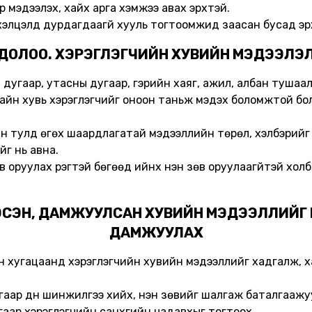
 мэдээлэх, хайх арга хэмжээ авах эрхтэй.
хэлцэлд дурдагдаагүй хууль тогтоомжид заасан бусад эрх ү
ДОЛОО. ХЭРЭГЛЭГЧИЙН ХУВИЙН МЭДЭЭЛЭ
н дугаар, утасны дугаар, гэрийн хаяг, ажил, албан тушаал
ухайн хувь хэрэглэгчийг оноон таньж мэдэх боломжтой б
ын тулд өгөх шаардлагатай мэдээллийн төрөл, хэлбэри
йг нь авна.
в оруулах үүрэгтэй бөгөөд ийнхүү үнэн зөв оруулаагүйтэй х
ГЭСЭН, ДАМЖУУЛСАН ХУВИЙН МЭДЭЭЛЛИЙГ
ДАМЖУУЛАХ
сан хугацаанд хэрэглэгчийн хувийн мэдээллийг хадгалж,
аар дүн шинжилгээ хийх, үнэн зөвийг шалгаж баталгаажу
ар хэрэглэгчийн санхүүгийн чадавхыг тогтоох